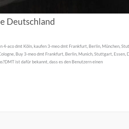
ae Deutschland
en 4-aco dmt Köln, kaufen 3-meo dmt Frankfurt, Berlin, München, St
Cologne, Buy 3-meo dmt Frankfurt, Berlin, Munich, Stuttgart, Essen,
aus?DMT ist dafür bekannt, dass es den Benutzern einen