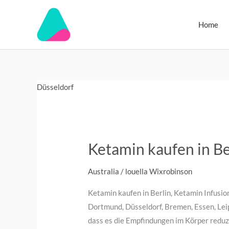
Skip
to
Home
content
Ketamin
Ketamin
DMT-
Düsseldorf
kaufen
online
Kristalle
in
kaufen
für
Berlin
in
Slae
Deutschland
Deutschland
Ketamin kaufen in Be
Australia
/
louella Wixrobinson
Ketamin kaufen in Berlin, Ketamin Infusi
Dortmund, Düsseldorf, Bremen, Essen, Leip
dass es die Empfindungen im Körper reduz