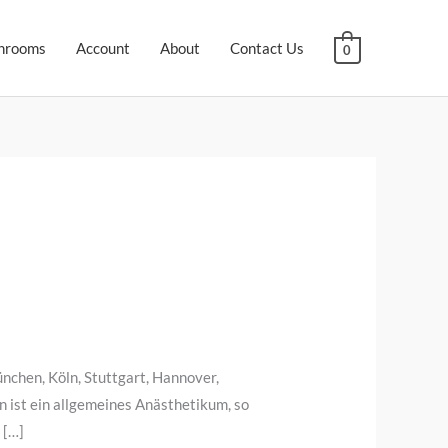
hrooms
Account
About
Contact Us
0
nchen, Köln, Stuttgart, Hannover,
n ist ein allgemeines Anästhetikum, so
 […]